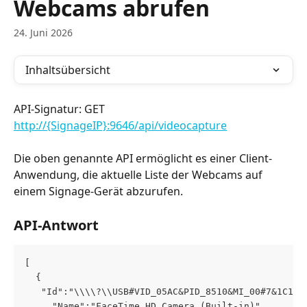
Webcams abrufen
24. Juni 2026
Inhaltsübersicht
API-Signatur: GET 
http://{SignageIP}:9646/api/videocapture
Die oben genannte API ermöglicht es einer Client-
Anwendung, die aktuelle Liste der Webcams auf 
einem Signage-Gerät abzurufen.
API-Antwort
[   
  {     
   "Id":"\\\\?\\USB#VID_05AC&PID_8510&MI_00#7&1C1ED
     "Name":"FaceTime HD Camera (Built-in)"  