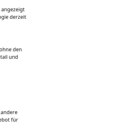
 angezeigt 
gie derzeit 
 ohne den 
ail und 
 andere 
ebot für 