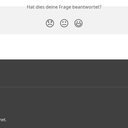
Hat dies deine Frage beantwortet?
😞
😐
😃
net.