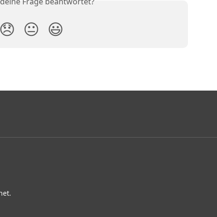
 deine Frage beantwortet?
😞
😐
😃
net.