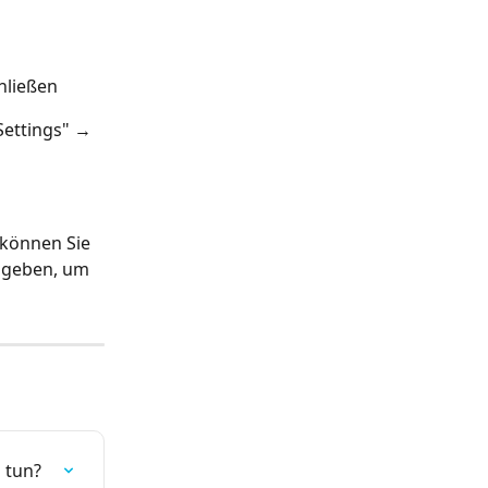
hließen
Settings" → 
können Sie 
ngeben, um 
 tun?