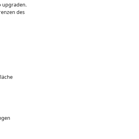
o upgraden. 
renzen des 
läche 
angen