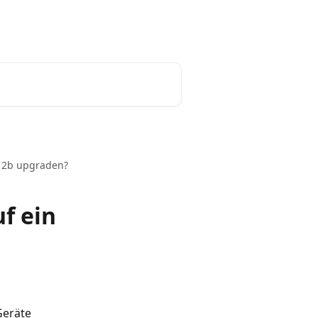
Deutsch
i 2b upgraden?
f ein
Geräte 