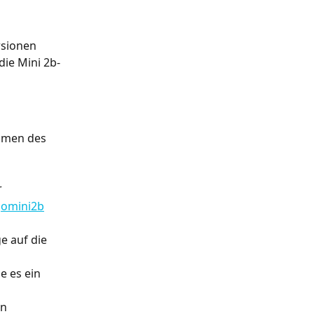
rsionen 
die Mini 2b-
amen des 
r
ogomini2b
 auf die 
e es ein 
n 