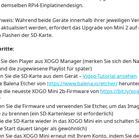
 demselben RPi4-Einplatinendesign.
nweis: Während beide Geräte innerhalb ihrer jeweiligen Ve
aktualisiert werden, erfordert das Upgrade von Mini 2 auf 
 Flashen der SD-Karte.
ritte:
 Sie den Player aus XOGO Manager (merken Sie sich den N
und die zugewiesene Playlist für später)
n Sie die SD-Karte aus dem Gerät – 
Video-Tutorial ansehen
e Balena Etcher von 
https://www.balena.io/etcher/
 herunte
e die neueste XOGO Mini 2b-Firmware von 
https://bit.ly/x
r
n Sie die Firmware und verwenden Sie Etcher, um das Image
 zu brennen (ein SD-Kartenleser ist erforderlich)
ie die SD-Karte wieder in das XOGO Mini ein und schalten Si
te Start dauert länger als gewöhnlich)
n Sie das XOGO Mini erneut mit Ihrem Konto, indem Sie de