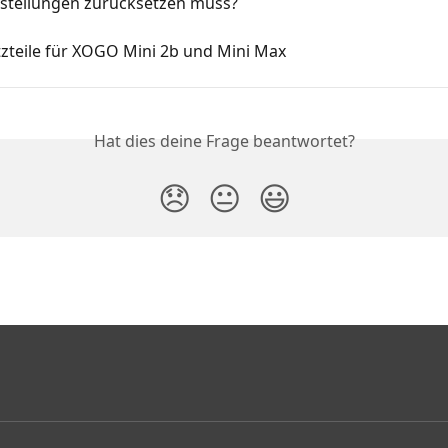
stellungen zurücksetzen muss?
tzteile für XOGO Mini 2b und Mini Max
Hat dies deine Frage beantwortet?
😞
😐
😃