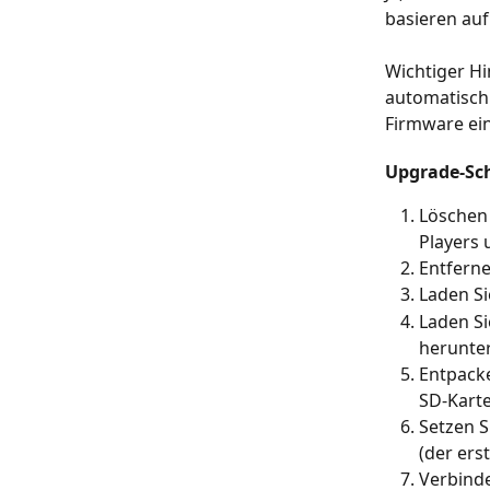
basieren auf
Wichtiger Hi
automatisch 
Firmware ein
Upgrade-Sch
Löschen
Players 
Entferne
Laden Si
Laden Si
herunte
Entpacke
SD-Karte
Setzen S
(der ers
Verbinde