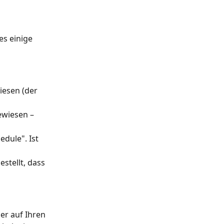
es einige 
iesen (der 
wiesen – 
dule". Ist 
stellt, dass 
er auf Ihren 