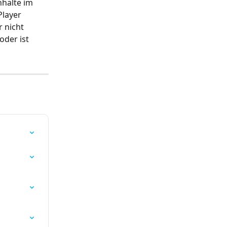
halte im 
layer 
 nicht 
der ist 