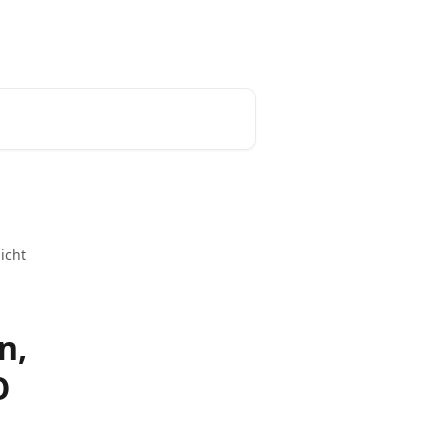
Deutsch
icht
n,
O