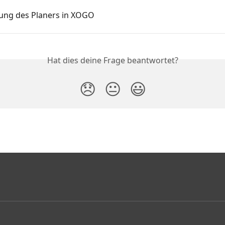
ng des Planers in XOGO
Hat dies deine Frage beantwortet?
😞
😐
😃