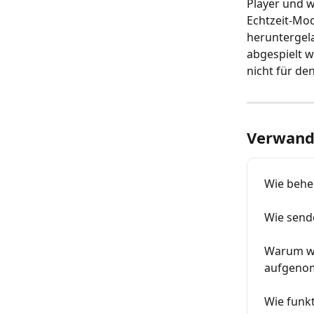
Player und w
Echtzeit-Mod
heruntergela
abgespielt w
nicht für den
Verwandt
Wie beheb
Wie send
Warum wer
aufgeno
Wie funkt